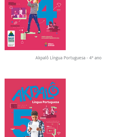
Akpalô Língua Portuguesa - 4º ano