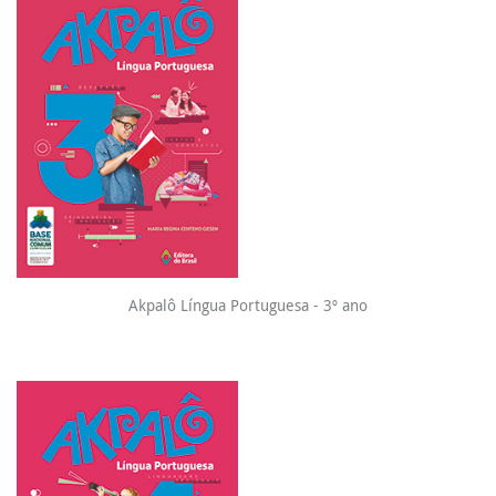
Akpalô Língua Portuguesa - 3º ano