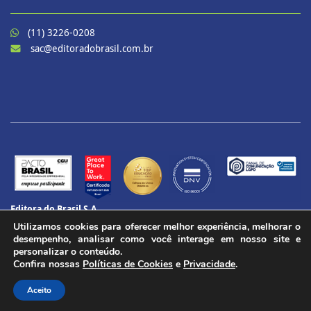
(11) 3226-0208
sac@editoradobrasil.com.br
Editora do Brasil S.A.
CNPJ: 60.657.574/0001-69
Utilizamos cookies para oferecer melhor experiência, melhorar o
CENU – Avenida das Nações Unidas, 12901 – Torre Oeste, 20º andar
desempenho, analisar como você interage em nosso site e
Brooklin Paulista, São Paulo - SP
personalizar o conteúdo.
Confira nossas
Políticas de Cookies
e
Privacidade
.
CEP 04578-910
Todos os direitos reservados.
Aceito