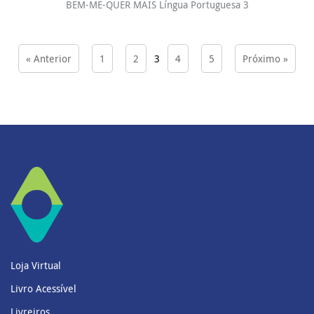
BEM-ME-QUER MAIS Língua Portuguesa 3
« Anterior
1
2
3
4
5
Próximo »
Loja Virtual
Livro Acessível
Livreiros