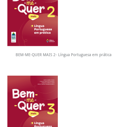
BEM-ME-QUER MAIS 2- Língua Portuguesa em prática