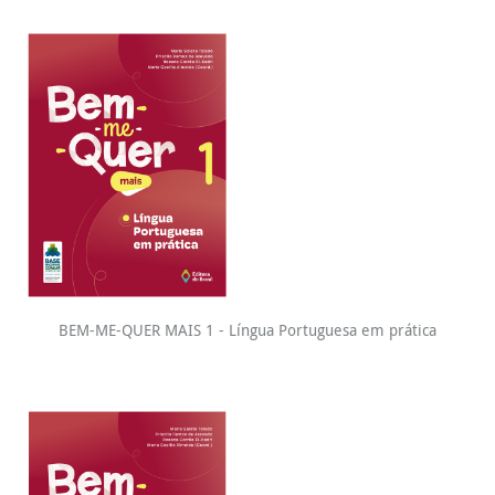
BEM-ME-QUER MAIS 1 - Língua Portuguesa em prática