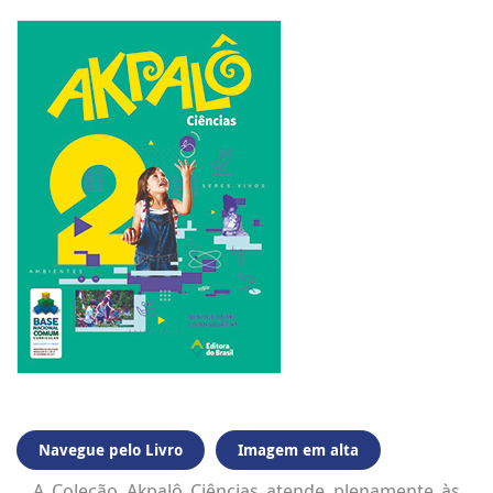
Navegue pelo Livro
Imagem em alta
A Coleção Akpalô Ciências atende plenamente às