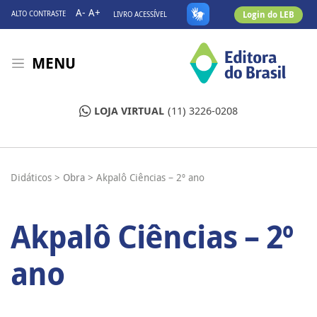
A-
A+
Login do LEB
ALTO CONTRASTE
LIVRO ACESSÍVEL
MENU
LOJA VIRTUAL
(11) 3226-0208
Didáticos >
Obra >
Akpalô Ciências – 2º ano
Akpalô Ciências – 2º
ano