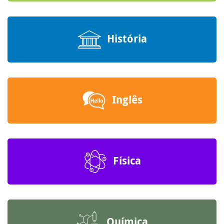
História
Inglês
Física
Química