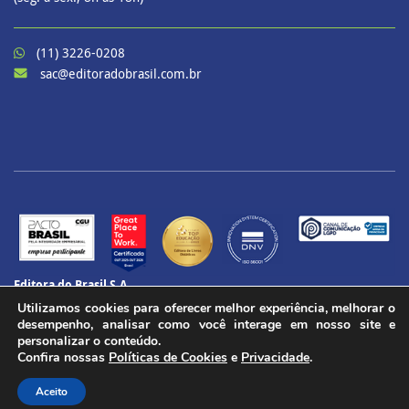
(11) 3226-0208
sac@editoradobrasil.com.br
Editora do Brasil S.A.
CNPJ: 60.657.574/0001-69
Utilizamos cookies para oferecer melhor experiência, melhorar o
CENU – Avenida das Nações Unidas, 12901 – Torre Oeste, 20º andar
desempenho, analisar como você interage em nosso site e
Brooklin Paulista, São Paulo - SP
personalizar o conteúdo.
Confira nossas
Políticas de Cookies
e
Privacidade
.
CEP 04578-910
Todos os direitos reservados.
Aceito