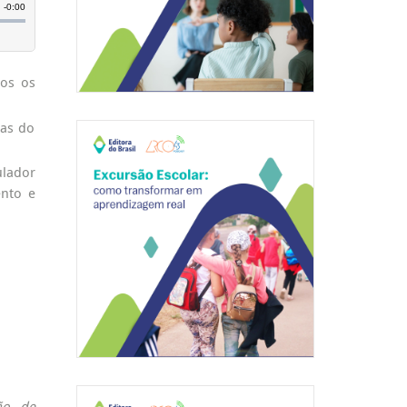
os os
las do
ulador
ento e
ão de