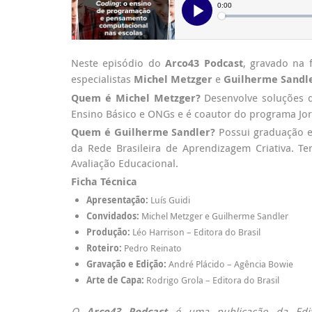
Neste episódio do
Arco43 Podcast
, gravado na 
especialistas
Michel Metzger
e
Guilherme Sandl
Quem é Michel Metzger?
Desenvolve soluções d
Ensino Básico e ONGs e é coautor do programa Jor
Quem é Guilherme Sandler?
Possui graduação em
da Rede Brasileira de Aprendizagem Criativa. 
Avaliação Educacional.
Ficha Técnica
Apresentação:
Luís Guidi
Convidados:
Michel Metzger e Guilherme Sandler
Produção:
Léo Harrison – Editora do Brasil
Roteiro:
Pedro Reinato
Gravação e Edição:
André Plácido – Agência Bowie
Arte de Capa:
Rodrigo Grola – Editora do Brasil
O
Arco43 Podcast
é uma publicação da Edit