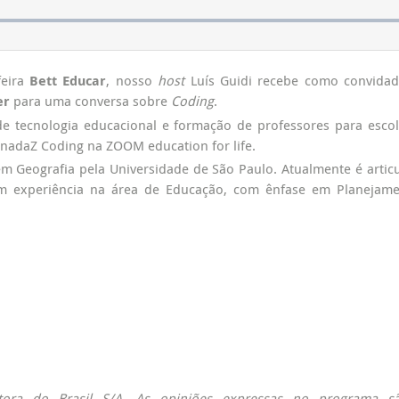
feira
Bett Educar
, nosso
host
Luís Guidi recebe como convidad
er
para uma conversa sobre
Coding
.
e tecnologia educacional e formação de professores para esco
nadaZ Coding na ZOOM education for life.
 Geografia pela Universidade de São Paulo. Atualmente é artic
Tem experiência na área de Educação, com ênfase em Planejam
ora do Brasil S/A. As opiniões expressas no programa s