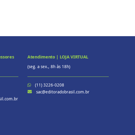
essores
Atendimento | LOJA VIRTUAL
(seg. a sex., 8h às 18h)
(11) 3226-0208
sac@editoradobrasil.com.br
il.com.br