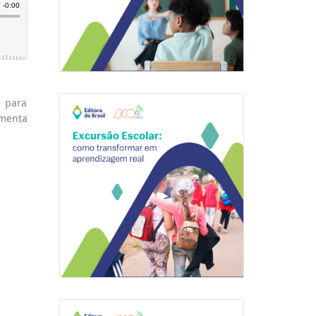
a para
menta