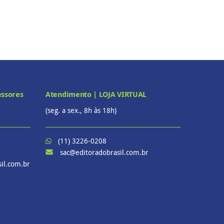
essores
Atendimento | LOJA VIRTUAL
(seg. a sex., 8h às 18h)
(11) 3226-0208
sac@editoradobrasil.com.br
il.com.br