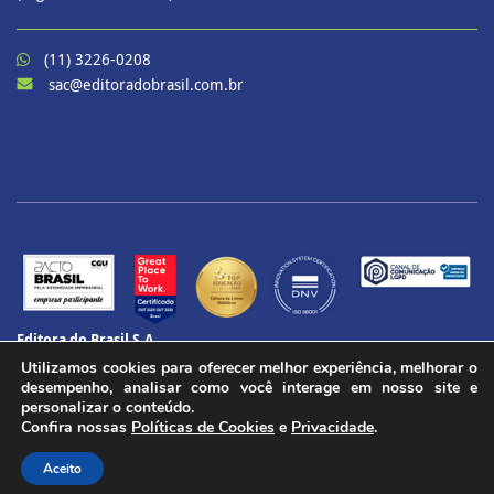
(11) 3226-0208
sac@editoradobrasil.com.br
Editora do Brasil S.A.
CNPJ: 60.657.574/0001-69
Utilizamos cookies para oferecer melhor experiência, melhorar o
CENU – Avenida das Nações Unidas, 12901 – Torre Oeste, 20º andar
desempenho, analisar como você interage em nosso site e
Brooklin Paulista, São Paulo - SP
personalizar o conteúdo.
Confira nossas
Políticas de Cookies
e
Privacidade
.
CEP 04578-910
Todos os direitos reservados.
Aceito