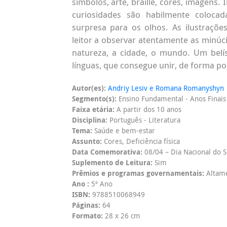
símbolos, arte, braille, cores, imagens. 
curiosidades são habilmente coloca
surpresa para os olhos. As ilustrações
leitor a observar atentamente as minúc
natureza, a cidade, o mundo. Um belís
línguas, que consegue unir, de forma poé
Autor(es):
Andriy Lesiv e Romana Romanyshyn
Segmento(s):
Ensino Fundamental - Anos Finais
Faixa etária:
A partir dos 10 anos
Disciplina:
Português - Literatura
Tema:
Saúde e bem-estar
Assunto:
Cores, Deficiência física
Data Comemorativa:
08/04 – Dia Nacional do S
Suplemento de Leitura:
Sim
Prêmios e programas governamentais:
Altame
Ano :
5º Ano
ISBN:
9788510068949
Páginas:
64
Formato:
28 x 26 cm