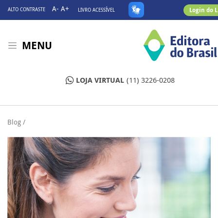
A-
A+
Login do 
ALTO CONTRASTE
LIVRO ACESSÍVEL
MENU
LOJA VIRTUAL
(11) 3226-0208
Blog /