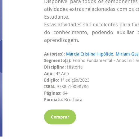
Disponível para todos os componentes c
atividades extras relacionadas com os 
Estudante.
Estas atividades são excelentes para f
do conhecimento, podendo auxiliar 
aprendizagem.
Autor(es):
Márcia Cristina Hipólide
,
Miriam Gas
Segmento(s):
Ensino Fundamental - Anos Iniciai
Disciplina:
História
Ano :
4º Ano
Edição:
1ª edição/2023
ISBN:
9788510098786
Páginas:
64
Formato:
Brochura
Comprar