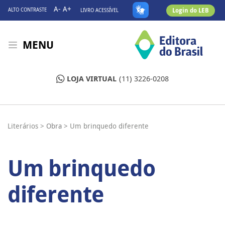
A-
A+
Login do LEB
ALTO CONTRASTE
LIVRO ACESSÍVEL
MENU
LOJA VIRTUAL
(11) 3226-0208
Literários >
Obra >
Um brinquedo diferente
Um brinquedo
diferente