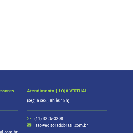
essores
Atendimento | LOJA VIRTUAL
(seg. a sex., 8h às 18h)
(11) 3226-0208
sac@editoradobrasil.com.br
il.com.br