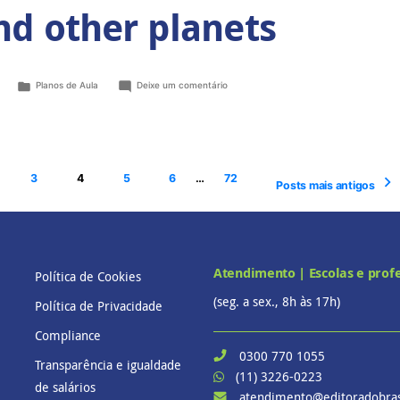
nd other planets
Planos de Aula
Deixe um comentário
3
4
5
6
…
72
Posts mais antigos
Atendimento | Escolas e prof
Política de Cookies
(seg. a sex., 8h às 17h)
Política de Privacidade
Compliance
0300 770 1055
Transparência e igualdade
(11) 3226-0223
de salários
atendimento@editoradobras