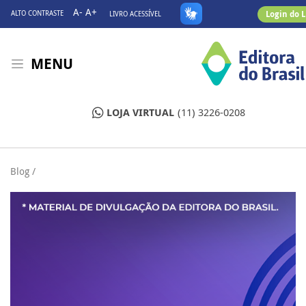
A-
A+
Login do 
ALTO CONTRASTE
LIVRO ACESSÍVEL
MENU
LOJA VIRTUAL
(11) 3226-0208
Blog /