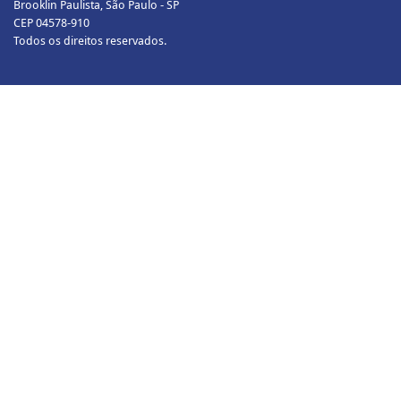
Brooklin Paulista, São Paulo - SP
CEP 04578-910
Todos os direitos reservados.