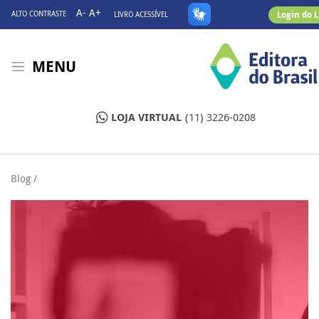
A-
A+
Login do 
ALTO CONTRASTE
LIVRO ACESSÍVEL
MENU
LOJA VIRTUAL
(11) 3226-0208
Blog /