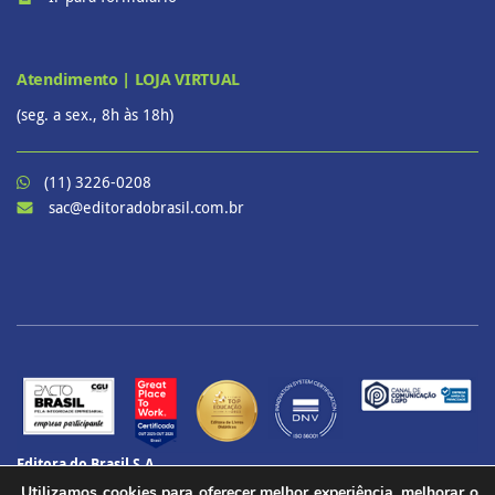
Atendimento | LOJA VIRTUAL
(seg. a sex., 8h às 18h)
(11) 3226-0208
sac@editoradobrasil.com.br
Editora do Brasil S.A.
CNPJ: 60.657.574/0001-69
Utilizamos cookies para oferecer melhor experiência, melhorar o