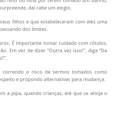
ao filho ou filha por terem tomado um banho,
surpreende, daí cabe um elogio.
seus filhos e que estabeleceram com eles uma
passando dos limites.
uros. É importante tomar cuidado com rótulos,
. Em vez de dizer “Outra vez isso!”, diga “Da
z!”.
smo correndo o risco de sermos tomados como
respeito e propondo alternativas para mudança.
om a pipa, quando crianças, até que se atinja o