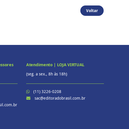
Voltar
essores
Atendimento | LOJA VIRTUAL
(seg. a sex., 8h às 18h)
(11) 3226-0208
sac@editoradobrasil.com.br
il.com.br