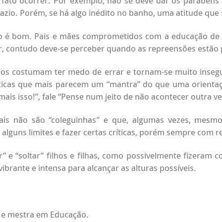
fato ocorrer. Por exemplo, não se deve dar os parabéns 
zio. Porém, se há algo inédito no banho, uma atitude que 
não é bom. Pais e mães comprometidos com a educação de 
ar, contudo deve-se perceber quando as repreensões estão 
ados costumam ter medo de errar e tornam-se muito inseg
ticas que mais parecem um “mantra” do que uma orientação
is isso!”, fale “Pense num jeito de não acontecer outra ve
 pais não são “coleguinhas” e que, algumas vezes, me
 alguns limites e fazer certas críticas, porém sempre com 
” e “soltar” filhos e filhas, como possivelmente fizeram c
ibrante e intensa para alcançar as alturas possíveis.
 e mestra em Educação.