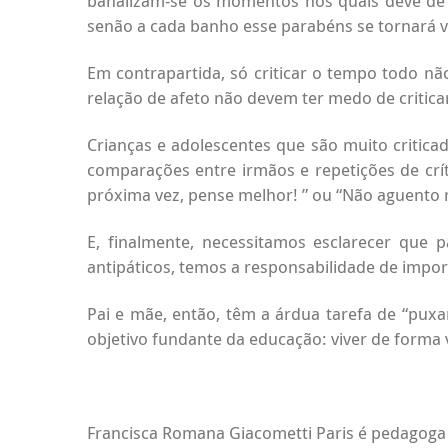
banalizam-se os momentos nos quais deve de 
senão a cada banho esse parabéns se tornará va
Em contrapartida, só criticar o tempo todo 
relação de afeto não devem ter medo de critic
Crianças e adolescentes que são muito critic
comparações entre irmãos e repetições de crí
próxima vez, pense melhor! ” ou “Não aguento ma
E, finalmente, necessitamos esclarecer que
antipáticos, temos a responsabilidade de impor
Pai e mãe, então, têm a árdua tarefa de “puxar
objetivo fundante da educação: viver de forma v
Francisca Romana Giacometti Paris é pedagoga