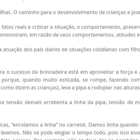
 filhas. O caminho para o desenvolvimento de crianças e jo
 fatos reais e criticar a situação, o comportamento, prese
 demonstram, em razão de seus comportamentos, atitudes e
a atuação dos pais diante de situações cotidianas com fil
o sucesso da brincadeira está em aproveitar a força e a 
, porque, quando muito esticada, se rompe, fazendo com 
como dizem as crianças), leva a pipa a rodopiar nas alturas 
e tensão demais arrebenta a linha da pipa, tensão de me
ríticas, “enrolamos a linha” no carretel. Damos linha qua
amos. Não se pode elogiar o tempo todo, pois isso esvazi