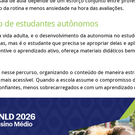
sala de aula depende de um esforço conjunto entre profess
 da rotina e menos ansiedade na hora das avaliações.
ão de estudantes autônomos
a vida adulta, e o desenvolvimento da autonomia no estud
s, mas é o estudante que precisa se apropriar delas e apl
ntive o aprendizado ativo, ofereça materiais didáticos be
nesse percurso, organizando o conteúdo de maneira estrat
o mais acessível. Quando a escola assume o compromisso 
onfiantes, menos sobrecarregados e com um aprendizado ma