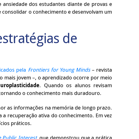
ansiedade dos estudantes diante de provas e
 de consolidar o conhecimento e desenvolvam um
stratégias de
icados pela
Frontiers for Young Minds
–
revista
ico mais jovem
–
, o aprendizado ocorre por meio
uroplasticidade
. Quando os alunos revisam
, tornando o conhecimento mais duradouro.
lhor as informações na memória de longo prazo.
tiva a recuperação ativa do conhecimento. Em vez
cios práticos.
 Public Interest
, que demonstrou que a prática