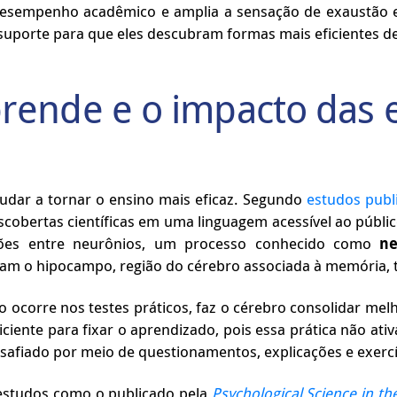
esempenho acadêmico e amplia a sensação de exaustão e 
er suporte para que eles descubram formas mais eficientes
ende e o impacto das e
udar a tornar o ensino mais eficaz. Segundo
estudos publ
escobertas científicas em uma linguagem acessível ao públ
xões entre neurônios, um processo conhecido como
ne
lam o hipocampo, região do cérebro associada à memória
mo ocorre nos testes práticos, faz o cérebro consolidar me
ficiente para fixar o aprendizado, pois essa prática não a
safiado por meio de questionamentos, explicações e exercí
estudos como o publicado pela
Psychological Science in the