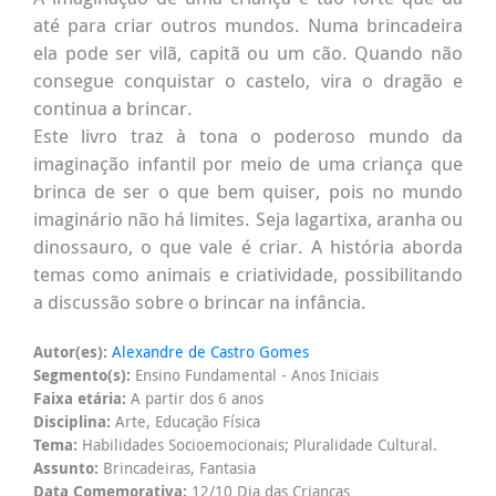
até para criar outros mundos. Numa brincadeira
ela pode ser vilã, capitã ou um cão. Quando não
consegue conquistar o castelo, vira o dragão e
continua a brincar.
Este livro traz à tona o poderoso mundo da
imaginação infantil por meio de uma criança que
brinca de ser o que bem quiser, pois no mundo
imaginário não há limites. Seja lagartixa, aranha ou
dinossauro, o que vale é criar. A história aborda
temas como animais e criatividade, possibilitando
a discussão sobre o brincar na infância.
Autor(es):
Alexandre de Castro Gomes
Segmento(s):
Ensino Fundamental - Anos Iniciais
Faixa etária:
A partir dos 6 anos
Disciplina:
Arte, Educação Física
Tema:
Habilidades Socioemocionais; Pluralidade Cultural.
Assunto:
Brincadeiras, Fantasia
Data Comemorativa:
12/10 Dia das Crianças