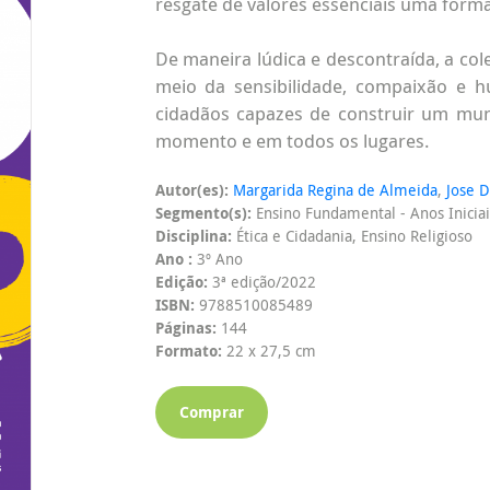
resgate de valores essenciais uma forma
De maneira lúdica e descontraída, a col
meio da sensibilidade, compaixão e 
cidadãos capazes de construir um mun
momento e em todos os lugares.
Autor(es):
Margarida Regina de Almeida
,
Jose D
Segmento(s):
Ensino Fundamental - Anos Iniciai
Disciplina:
Ética e Cidadania, Ensino Religioso
Ano :
3º Ano
Edição:
3ª edição/2022
ISBN:
9788510085489
Páginas:
144
Formato:
22 x 27,5 cm
Comprar