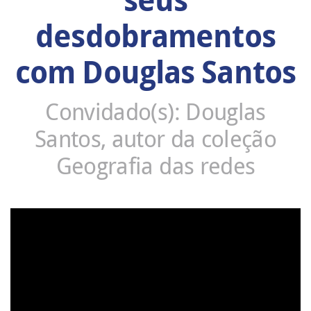
desdobramentos
com Douglas Santos
Convidado(s): Douglas
Santos, autor da coleção
Geografia das redes