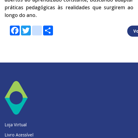
práticas pedagógicas às realidades que surgirem ao
longo do ano.
Facebook
Twitter
youtube
Share
Vo
Loja Virtual
Livro Acessível