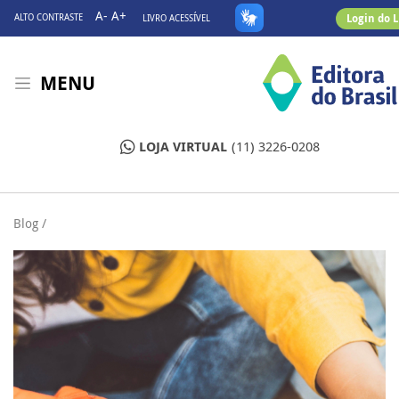
A-
A+
Login do 
ALTO CONTRASTE
LIVRO ACESSÍVEL
MENU
LOJA VIRTUAL
(11) 3226-0208
Blog /