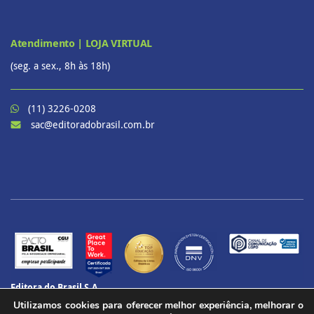
Atendimento | LOJA VIRTUAL
(seg. a sex., 8h às 18h)
(11) 3226-0208
sac@editoradobrasil.com.br
Editora do Brasil S.A.
CNPJ: 60.657.574/0001-69
Utilizamos cookies para oferecer melhor experiência, melhorar o