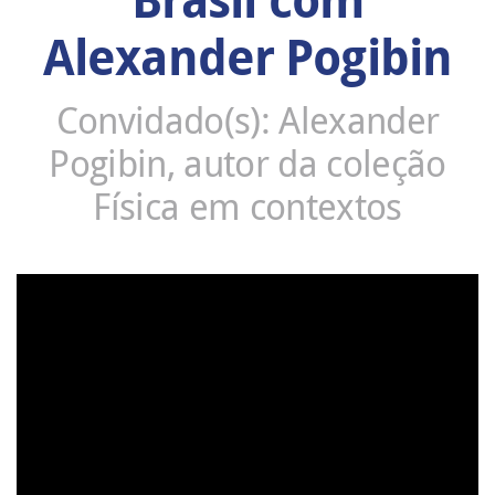
Alexander Pogibin
Convidado(s): Alexander
Pogibin, autor da coleção
Física em contextos