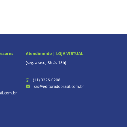
essores
Atendimento | LOJA VIRTUAL
(seg. a sex., 8h às 18h)
(11) 3226-0208
sac@editoradobrasil.com.br
il.com.br