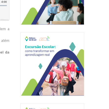
dem a
i além
pel da