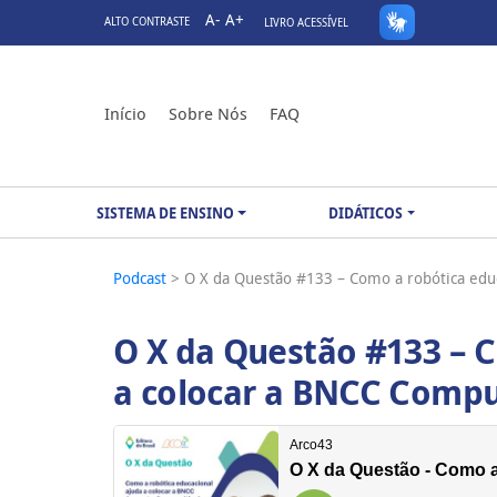
A-
A+
ALTO CONTRASTE
LIVRO ACESSÍVEL
Início
Sobre Nós
FAQ
SISTEMA DE ENSINO
DIDÁTICOS
Podcast
> O X da Questão #133 – Como a robótica edu
O X da Questão #133 – 
a colocar a BNCC Compu