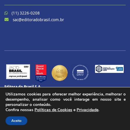
(11) 3226-0208
sac@editoradobrasil.com.br
Editora do Brasil S.A.
CNPJ: 60.657.574/0001-69
Utilizamos cookies para oferecer melhor experiência, melhorar o
CENU – Avenida das Nações Unidas, 12901 – Torre Oeste, 20º andar
desempenho, analisar como você interage em nosso site e
Brooklin Paulista, São Paulo - SP
personalizar o conteúdo.
Confira nossas
Políticas de Cookies
e
Privacidade
.
CEP 04578-910
Todos os direitos reservados.
Aceito