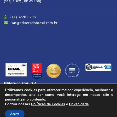
(seg. a sex., 8h às 18h)
(11) 3226-0208
sac@editoradobrasil.com.br
Editora do Brasil S.A.
CNPJ: 60.657.574/0001-69
Utilizamos cookies para oferecer melhor experiência, melhorar o
CENU – Avenida das Nações Unidas, 12901 – Torre Oeste, 20º andar
desempenho, analisar como você interage em nosso site e
Brooklin Paulista, São Paulo - SP
personalizar o conteúdo.
Confira nossas
Políticas de Cookies
e
Privacidade
.
CEP 04578-910
Todos os direitos reservados.
Aceito