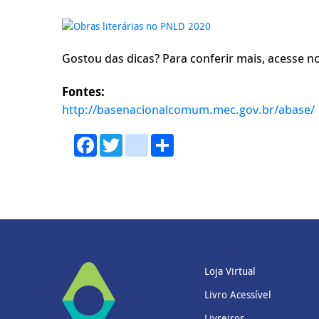
Gostou das dicas? Para conferir mais, acesse 
Fontes:
http://basenacionalcomum.mec.gov.br/abase/
Facebook
Twitter
youtube
Share
Loja Virtual
Livro Acessível
Livreiros