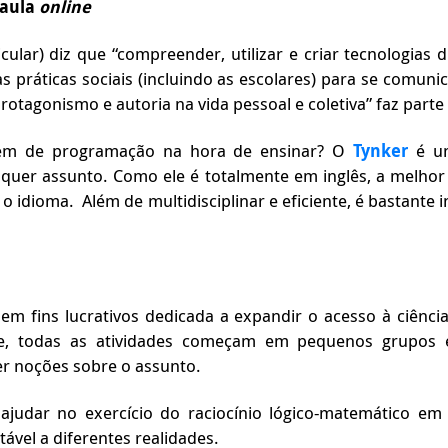
 aula
online
lar) diz que “compreender, utilizar e criar tecnologias 
versas práticas sociais (incluindo as escolares) para se comu
otagonismo e autoria na vida pessoal e coletiva” faz parte
agem de programação na hora de ensinar? O
Tynker
é um
quer assunto. Como ele é totalmente em inglês, a melhor a
dioma. Além de multidisciplinar e eficiente, é bastante in
em fins lucrativos dedicada a expandir o acesso à ciênc
le, todas as atividades começam em pequenos grupos
r noções sobre o assunto.
ajudar no exercício do raciocínio lógico-matemático em
ável a diferentes realidades.