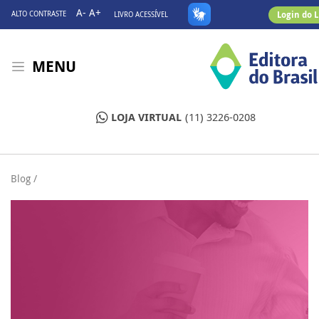
A-
A+
Login do 
ALTO CONTRASTE
LIVRO ACESSÍVEL
MENU
LOJA VIRTUAL
(11) 3226-0208
Blog /