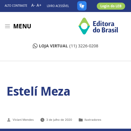
A-
A+
Login do LEB
ALTO CONTRASTE
LIVRO ACESSÍVEL
MENU
LOJA VIRTUAL
(11) 3226-0208
Estelí Meza
Viviani Mendes
3 de julho de 2020
Ilustradores