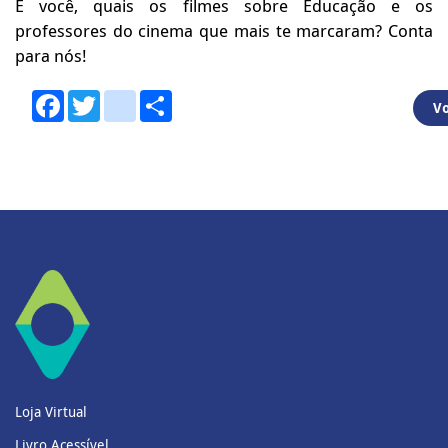
E você, quais os filmes sobre Educação e os
professores do cinema que mais te marcaram? Conta
para nós!
Facebook
Twitter
youtube
Share
Vo
Loja Virtual
Livro Acessível