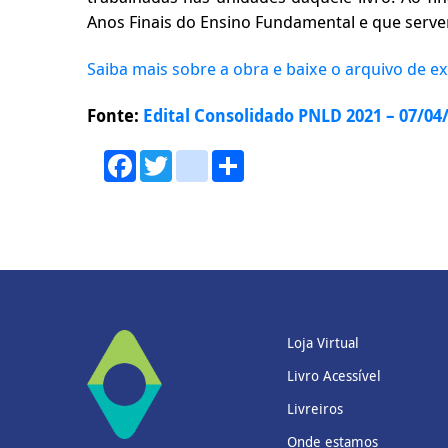
Anos Finais do Ensino Fundamental e que serve
Saiba mais sobre a obra e baixe o arquivo de e
Fonte:
Edital Consolidado PNLD 2021 – 07/04
Facebook
Twitter
youtube
Share
Loja Virtual
Livro Acessível
Livreiros
Onde estamos