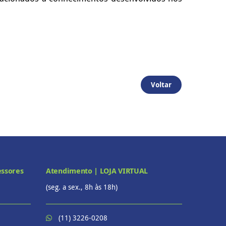
Voltar
essores
Atendimento | LOJA VIRTUAL
(seg. a sex., 8h às 18h)
(11) 3226-0208