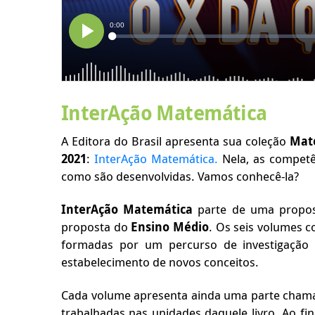
InterAção Matemática
A Editora do Brasil apresenta sua coleção
Mate
2021
:
InterAção Matemática.
Nela, as competê
como são desenvolvidas. Vamos conhecê-la?
InterAção Matemática
parte de uma
propos
proposta do
Ensino Médio
. Os seis volumes 
formadas por um percurso de investigação c
estabelecimento de novos conceitos.
Cada volume apresenta ainda uma parte chamad
trabalhadas nas unidades daquele livro. Ao fi