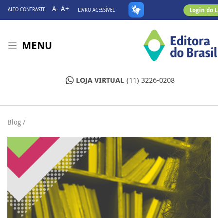
A-
A+
Login do 
ALTO CONTRASTE
LIVRO ACESSÍVEL
MENU
LOJA VIRTUAL
(11) 3226-0208
Blog /