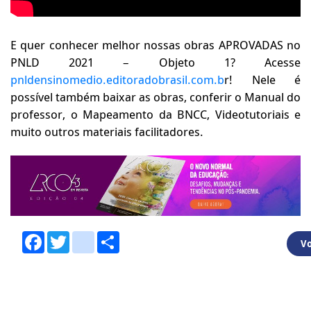
E quer conhecer melhor nossas obras APROVADAS no
PNLD 2021 – Objeto 1? Acesse
pnldensinomedio.editoradobrasil.com.b
r! Nele é
possível também baixar as obras, conferir o Manual do
professor, o Mapeamento da BNCC, Videotutoriais e
muito outros materiais facilitadores.
Facebook
Twitter
youtube
Share
Vo