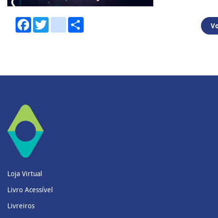
Facebook
Twitter
youtube
Share
Vo
Loja Virtual
Livro Acessível
Livreiros