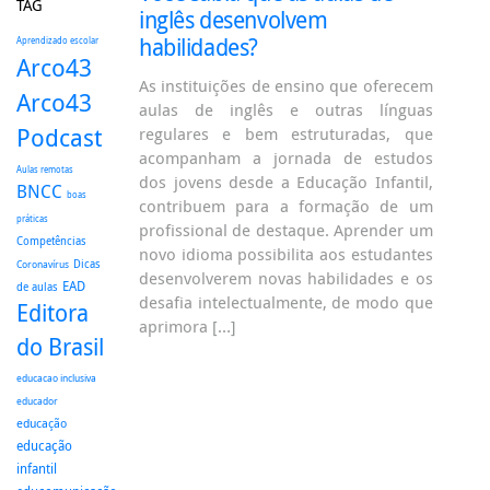
TAG
inglês desenvolvem
habilidades?
Aprendizado escolar
Arco43
As instituições de ensino que oferecem
Arco43
aulas de inglês e outras línguas
Podcast
regulares e bem estruturadas, que
acompanham a jornada de estudos
Aulas remotas
dos jovens desde a Educação Infantil,
BNCC
boas
contribuem para a formação de um
práticas
profissional de destaque. Aprender um
Competências
novo idioma possibilita aos estudantes
Dicas
Coronavírus
desenvolverem novas habilidades e os
EAD
de aulas
desafia intelectualmente, de modo que
Editora
aprimora […]
do Brasil
educacao inclusiva
educador
educação
educação
infantil