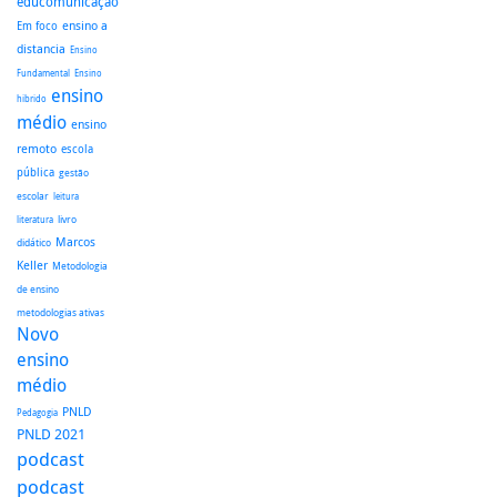
educomunicação
ensino a
Em foco
distancia
Ensino
Fundamental
Ensino
ensino
hibrido
médio
ensino
remoto
escola
pública
gestão
escolar
leitura
literatura
livro
Marcos
didático
Keller
Metodologia
de ensino
metodologias ativas
Novo
ensino
médio
PNLD
Pedagogia
PNLD 2021
podcast
podcast