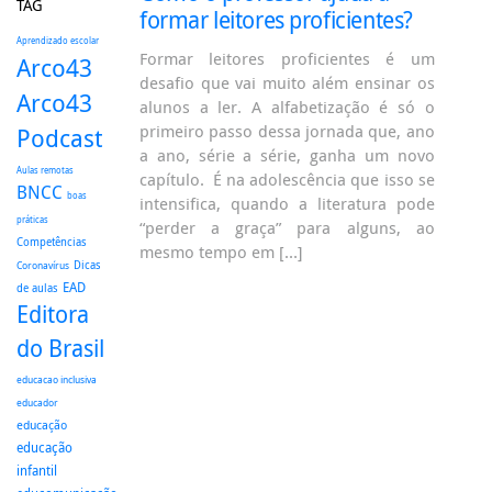
TAG
formar leitores proficientes?
Aprendizado escolar
Formar leitores proficientes é um
Arco43
desafio que vai muito além ensinar os
Arco43
alunos a ler. A alfabetização é só o
primeiro passo dessa jornada que, ano
Podcast
a ano, série a série, ganha um novo
Aulas remotas
capítulo. É na adolescência que isso se
BNCC
boas
intensifica, quando a literatura pode
práticas
“perder a graça” para alguns, ao
Competências
mesmo tempo em […]
Dicas
Coronavírus
EAD
de aulas
Editora
do Brasil
educacao inclusiva
educador
educação
educação
infantil