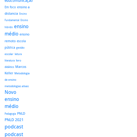
educomunicação
ensino a
Em foco
distancia
Ensino
Fundamental
Ensino
ensino
hibrido
médio
ensino
remoto
escola
pública
gestão
escolar
leitura
literatura
livro
Marcos
didático
Keller
Metodologia
de ensino
metodologias ativas
Novo
ensino
médio
PNLD
Pedagogia
PNLD 2021
podcast
podcast