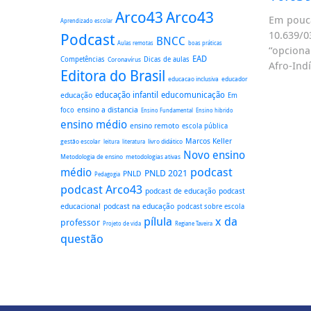
Arco43
Arco43
Em pouca
Aprendizado escolar
10.639/
Podcast
BNCC
boas práticas
Aulas remotas
“opciona
EAD
Dicas de aulas
Competências
Coronavírus
Afro-Ind
Editora do Brasil
educacao inclusiva
educador
educação
educação infantil
educomunicação
Em
ensino a distancia
foco
Ensino Fundamental
Ensino hibrido
ensino médio
ensino remoto
escola pública
Marcos Keller
gestão escolar
literatura
livro didático
leitura
Novo ensino
Metodologia de ensino
metodologias ativas
podcast
médio
PNLD 2021
PNLD
Pedagogia
podcast Arco43
podcast
podcast de educação
educacional
podcast na educação
podcast sobre escola
pílula
x da
professor
Regiane Taveira
Projeto de vida
questão