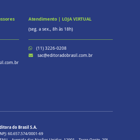
essores
Atendimento | LOJA VIRTUAL
(seg. a sex., 8h às 18h)
(11) 3226-0208
sac@editoradobrasil.com.br
il.com.br
ditora do Brasil S.A.
NPJ: 60.657.574/0001-69
ENU – Avenida das Nações Unidas, 12901 – Torre Oeste, 20º