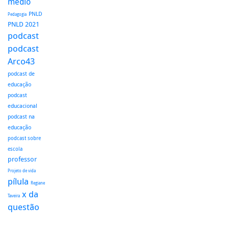
médio
PNLD
Pedagogia
PNLD 2021
podcast
podcast
Arco43
podcast de
educação
podcast
educacional
podcast na
educação
podcast sobre
escola
professor
Projeto de vida
pílula
Regiane
x da
Taveira
questão