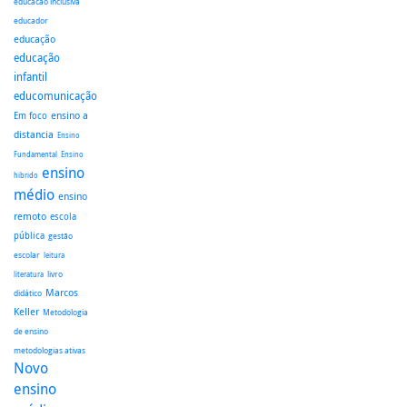
educacao inclusiva
educador
educação
educação
infantil
educomunicação
ensino a
Em foco
distancia
Ensino
Fundamental
Ensino
ensino
hibrido
médio
ensino
remoto
escola
pública
gestão
escolar
leitura
literatura
livro
Marcos
didático
Keller
Metodologia
de ensino
metodologias ativas
Novo
ensino