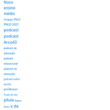
Novo
ensino
médio
PNLD
Pedagogia
PNLD 2021
podcast
podcast
Arco43
podcast de
educação
podcast
educacional
podcast na
educação
podcast sobre
escola
professor
Projeto de vida
pílula
Regiane
x da
Taveira