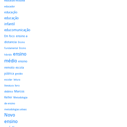
educacao inclusiva
educador
educação
educação
infantil
educomunicação
ensino a
Em foco
distancia
Ensino
Fundamental
Ensino
ensino
hibrido
médio
ensino
remoto
escola
pública
gestão
escolar
leitura
literatura
livro
Marcos
didático
Keller
Metodologia
de ensino
metodologias ativas
Novo
ensino