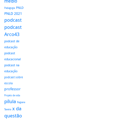
médio
PNLD
Pedagogia
PNLD 2021
podcast
podcast
Arco43
podcast de
educação
podcast
educacional
podcast na
educação
podcast sobre
escola
professor
Projeto de vida
pílula
Regiane
x da
Taveira
questão